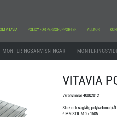
OM VITAVIA
POLICY FÖR PERSONUPPGIFTER
VILLKOR
KON
MONTERINGSANVISNINGAR
MONTERINGSVID
VITAVIA 
Varenummer 40002012
Stark och slagtålig polykarbonatplåt
6 MM STR. 610 x 1505