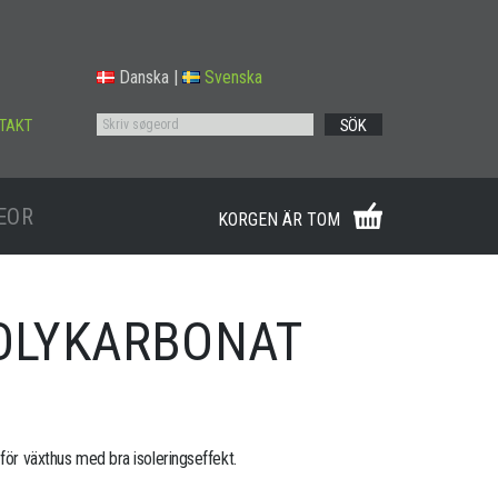
Danska
|
Svenska
TAKT
SÖK
EOR
KORGEN ÄR TOM
POLYKARBONAT
 för växthus med bra isoleringseffekt.