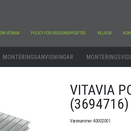
OM VITAVIA
POLICY FÖR PERSONUPPGIFTER
VILLKOR
KON
MONTERINGSANVISNINGAR
MONTERINGSVID
VITAVIA 
(3694716)
Varenummer 40002001