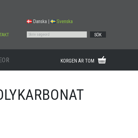
Danska
|
Svenska
TAKT
SÖK
EOR
KORGEN ÄR TOM
POLYKARBONAT