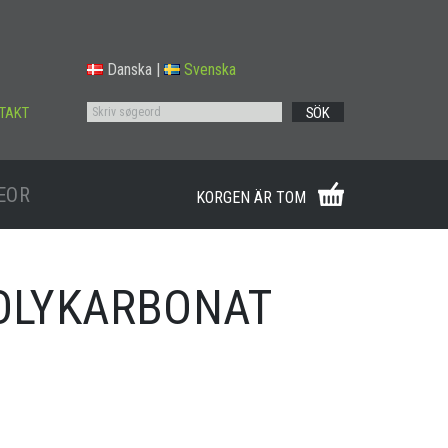
Danska
|
Svenska
TAKT
SÖK
EOR
KORGEN ÄR TOM
POLYKARBONAT