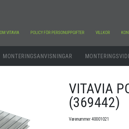
OM VITAVIA
POLICY FÖR PERSONUPPGIFTER
VILLKOR
KON
MONTERINGSANVISNINGAR
MONTERINGSVID
VITAVIA 
(369442)
Varenummer 40001021