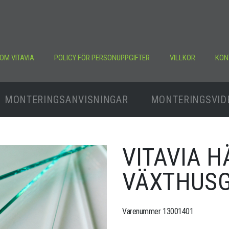
OM VITAVIA
POLICY FÖR PERSONUPPGIFTER
VILLKOR
KON
MONTERINGSANVISNINGAR
MONTERINGSVID
VITAVIA 
VÄXTHUS
Varenummer 13001401