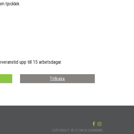
 mm tjocklek
everanstid upp till 15 arbetsdagar.
Tillbaka
COPYRIGHT © VITAVIA DANMARK