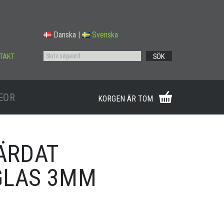
Danska
|
Svenska
TAKT
SÖK
EOR
KORGEN ÄR TOM
HÄRDAT
GLAS 3MM