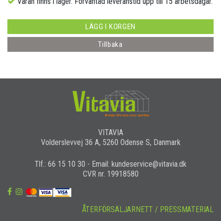
Varan finns i lager. Förväntad leveranstid upp till 15 arbetsdagar.
LÄGG I KORGEN
Tillbaka
VITAVIA
Volderslevvej 36 A, 5260 Odense S, Danmark
Tlf.: 66 15 10 30 - Email: kundeservice@vitavia.dk
CVR nr. 19918580
ÅTERFÖRSÄLJARNETT / PRESSMATERIAL