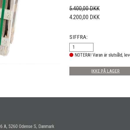
5.400,00 DKK
4.200,00 DKK
SIFFRA:
NOTERA! Varan är slutsåld, lev
IKKE PÅ LAGER
36 A, 5260 Odense S, Danmark