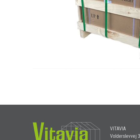
VITAVIA
Volderslevvej 