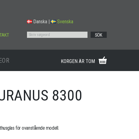
Danska
|
Svenska
TAKT
SÖK
EOR
KORGEN ÄR TOM
 URANUS 8300
husglas för ovanstående modell.