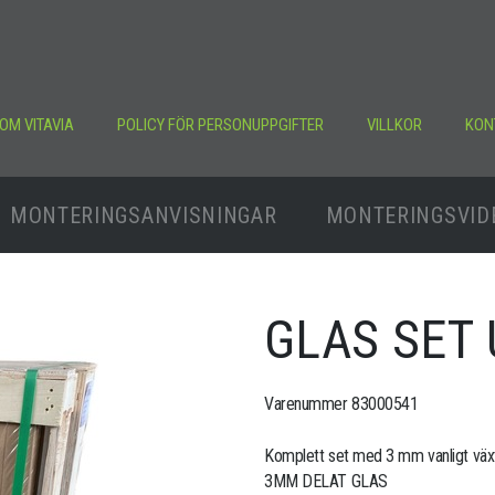
OM VITAVIA
POLICY FÖR PERSONUPPGIFTER
VILLKOR
KON
MONTERINGSANVISNINGAR
MONTERINGSVID
GLAS SET
Varenummer 83000541
Komplett set med 3 mm vanligt växt
3MM DELAT GLAS