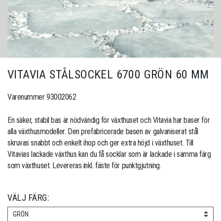
VITAVIA STÅLSOCKEL 6700 GRÖN 60 MM
Varenummer 93002062
En säker, stabil bas är nödvändig för växthuset och Vitavia har baser för
alla växthusmodeller. Den prefabricerade basen av galvaniserat stål
skruvas snabbt och enkelt ihop och ger extra höjd i växthuset. Till
Vitavias lackade växthus kan du få socklar som är lackade i samma färg
som växthuset. Levereras inkl. fäste för punktgjutning.
VÄLJ FÄRG:
GRÖN