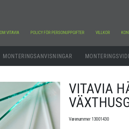
OM VITAVIA
POLICY FÖR PERSONUPPGIFTER
VILLKOR
KON
MONTERINGSANVISNINGAR
MONTERINGSVID
VITAVIA 
VÄXTHUS
Varenummer 13001430