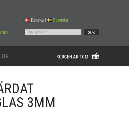
Danska
|
Svenska
TAKT
SÖK
EOR
KORGEN ÄR TOM
HÄRDAT
GLAS 3MM