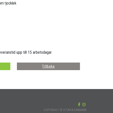
 mm tjocklek
everanstid upp till 15 arbetsdagar.
Tillbaka
COPYRIGHT © VITAVIA DANMARK