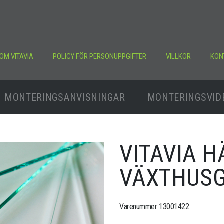
OM VITAVIA
POLICY FÖR PERSONUPPGIFTER
VILLKOR
KON
MONTERINGSANVISNINGAR
MONTERINGSVID
VITAVIA 
VÄXTHUS
Varenummer 13001422