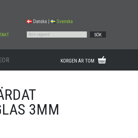
Danska
|
Svenska
TAKT
SÖK
EOR
KORGEN ÄR TOM
HÄRDAT
GLAS 3MM