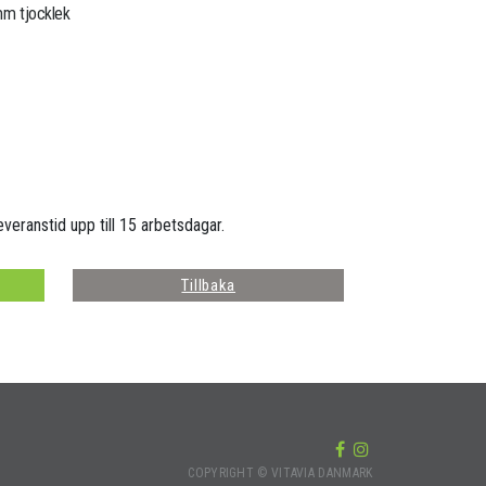
 mm tjocklek
everanstid upp till 15 arbetsdagar.
Tillbaka
COPYRIGHT © VITAVIA DANMARK