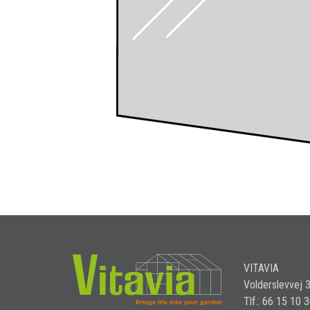
VITAVIA
Volderslevvej 
Tlf.: 66 15 10 