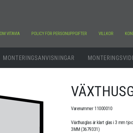
OM VITAVIA
POLICY FÖR PERSONUPPGIFTER
VILLKOR
KON
MONTERINGSANVISNINGAR
MONTERINGSVID
VÄXTHUSG
Varenummer 11000010
Växthusglas är klart glas i 3 mm tjo
3MM (3679331)