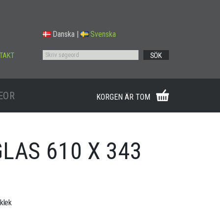
Danska
|
Svenska
TAKT
SÖK
EOR
KORGEN ÄR TOM
LAS 610 X 343
cklek