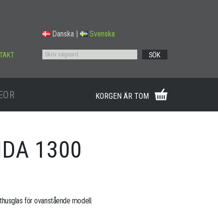
Danska
|
Svenska
TAKT
SÖK
EOR
KORGEN ÄR TOM
IDA 1300
husglas för ovanstående modell.