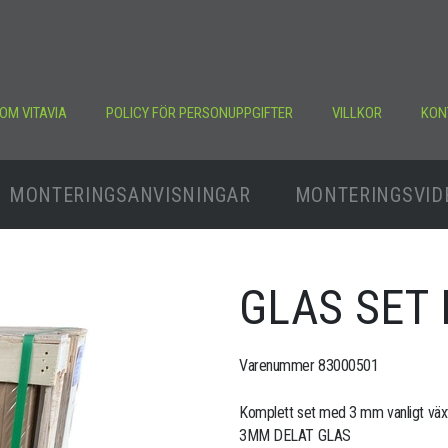
OM VITAVIA
POLICY FÖR PERSONUPPGIFTER
VILLKOR
KON
MONTERINGSANVISNINGAR
MONTERINGSVID
GLAS SET 
Varenummer 83000501
Komplett set med 3 mm vanligt växt
3MM DELAT GLAS