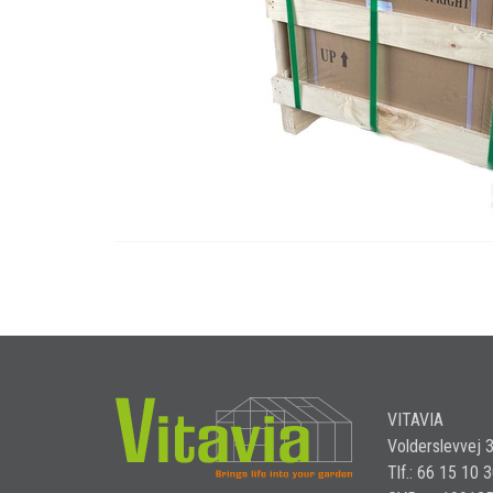
VITAVIA
Volderslevvej 
Tlf.: 66 15 10 