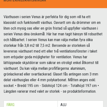
MONTERINGSANVISNINGAR
Växthusen i serien Venus är perfekta för dig som vill ha ett
klassiskt och funktionellt växthus. Oavsett om du drömmer om en
liten och mysig oas eller en grön fristad så uppfyller växthusen i
serien Venus dina önskemål. Här har man tagit hänsyn till robusthet
och hållbarhet. I serien Venus kan man välja mellan fyra olika
storlekar från 3,8 m2 till 7,5 m2. Beroende av storleken så
levereras växthuset med ett eller två ventilationsfönster i taket
som erbjuder goda möjligheter för ventilation. Venus har
lättöppnade skjutdörrar som säkrar en otroligt enkel åtkomst till
växthuset. Du kan välja mellan profilfärgerna: aluminium,
grönlackerad eller svartlackerad. Glaset fås antingen som 3 mm
delat växthusglas eller 4 mm polykarbonat. Måtten anges exkl.
sockel: • Bredd 195 cm - Sidohöjd 124 cm - Totalhöjd 197 cm •
Längden varierar med valet av storlek - se produktinformation.
FÄRG:
ALU