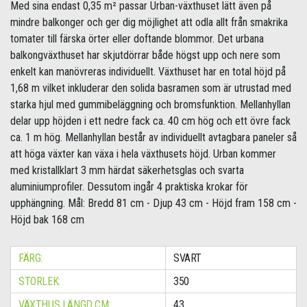
Med sina endast 0,35 m² passar Urban-växthuset lätt även på
mindre balkonger och ger dig möjlighet att odla allt från smakrika
tomater till färska örter eller doftande blommor. Det urbana
balkongväxthuset har skjutdörrar både högst upp och nere som
enkelt kan manövreras individuellt. Växthuset har en total höjd på
1,68 m vilket inkluderar den solida basramen som är utrustad med
starka hjul med gummibeläggning och bromsfunktion. Mellanhyllan
delar upp höjden i ett nedre fack ca. 40 cm hög och ett övre fack
ca. 1 m hög. Mellanhyllan består av individuellt avtagbara paneler så
att höga växter kan växa i hela växthusets höjd. Urban kommer
med kristallklart 3 mm härdat säkerhetsglas och svarta
aluminiumprofiler. Dessutom ingår 4 praktiska krokar för
upphängning. Mål: Bredd 81 cm - Djup 43 cm - Höjd fram 158 cm -
Höjd bak 168 cm
FÄRG:
SVART
STORLEK:
350
VÄXTHUS LÄNGD CM:
43