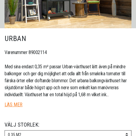
URBAN
Varenummer 89002114
Med sina endast 0,35 m² passar Urban-växthuset lätt även på mindre
balkonger och ger dig möjlighet att odla allt från smakrika tomater till
färska örter eller doftande blommor. Det urbana balkongväxthuset har
skjutdörrar både högst upp och nere som enkelt kan manövreras
individuellt. Växthuset har en total höjd på 1,68 m vilket ink...
LÄS MER
VÄLJ STORLEK:
0.35 M2