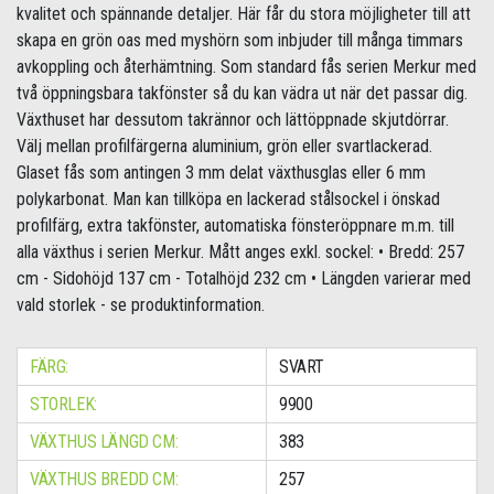
kvalitet och spännande detaljer. Här får du stora möjligheter till att
skapa en grön oas med myshörn som inbjuder till många timmars
avkoppling och återhämtning. Som standard fås serien Merkur med
två öppningsbara takfönster så du kan vädra ut när det passar dig.
Växthuset har dessutom takrännor och lättöppnade skjutdörrar.
Välj mellan profilfärgerna aluminium, grön eller svartlackerad.
Glaset fås som antingen 3 mm delat växthusglas eller 6 mm
polykarbonat. Man kan tillköpa en lackerad stålsockel i önskad
profilfärg, extra takfönster, automatiska fönsteröppnare m.m. till
alla växthus i serien Merkur. Mått anges exkl. sockel: • Bredd: 257
cm - Sidohöjd 137 cm - Totalhöjd 232 cm • Längden varierar med
vald storlek - se produktinformation.
FÄRG:
SVART
STORLEK:
9900
VÄXTHUS LÄNGD CM:
383
VÄXTHUS BREDD CM:
257