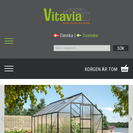
Danska
|
Svenska
SÖK
KORGEN ÄR TOM