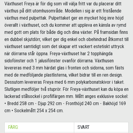
Växthuset Freya är för dig som vill välja fritt var du placerar ditt
växthus på ditt utomhusområde. Modellen i sig är ett fristående
växthus med pulpettak. Pulpettaket ger en mycket hög inre höjd
överallt i växthuset, och du kommer att uppleva en känsla av rymd
med gott om plats för både dig och dina växter. På framsidan finns
en dubbel skjutdörr, vilket ger dig enkel och obehindrad åtkomst till
växthuset samtidigt som det skapar ett vackert estetiskt uttryck
när dörrarna står öppna. Freya-växthuset har 2 topphängda
sidofönster och 1 jalusifönster ovanför dörrarna. Växthusen
levereras med 3 mm härdat glas i fronten och sidorna, som fästs
med de medföljande plastlisterna, vilket bidrar till en ren design.
Dessutom levereras Freya med 6 mm polykarbonatskivor i taket.
Slutligen medföljer två stuprör. För Freya-växthuset kan du köpa en
lackerad stålsockel i profilfärgen mm. Mått anges exklusive sockel:
• Bredd 258 cm - Djup 292 cm - Fronthöjd 240 cm - Bakhöjd 169
cm • Sockelmått 254 x 254 cm.
FÄRG:
SVART