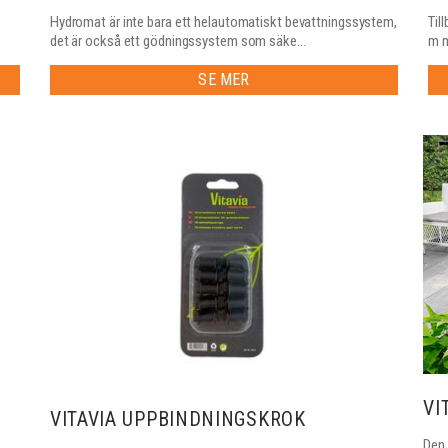
Hydromat är inte bara ett helautomatiskt bevattningssystem,
Til
det är också ett gödningssystem som säke...
m m
SE MER
VI
VITAVIA UPPBINDNINGSKROK
Den 