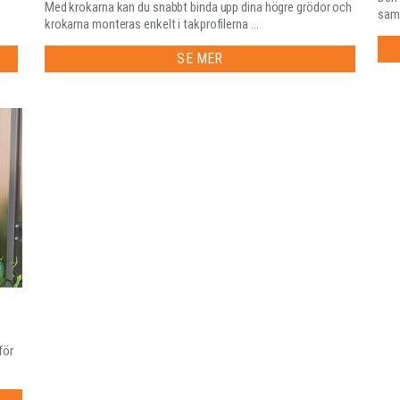
Med krokarna kan du snabbt binda upp dina högre grödor och
samt
krokarna monteras enkelt i takprofilerna ...
SE MER
för