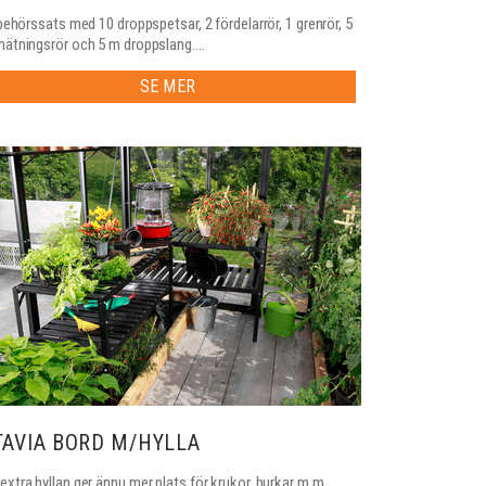
lbehörssats med 10 droppspetsar, 2 fördelarrör, 1 grenrör, 5
ätningsrör och 5 m droppslang....
SE MER
TAVIA BORD M/HYLLA
extra hyllan ger ännu mer plats för krukor, burkar m.m.