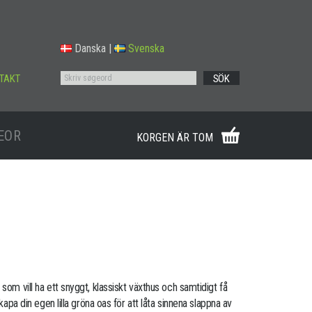
Danska
|
Svenska
TAKT
SÖK
EOR
KORGEN ÄR TOM
som vill ha ett snyggt, klassiskt växthus och samtidigt få
skapa din egen lilla gröna oas för att låta sinnena slappna av