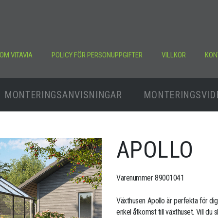
OM VITAVIA
POLICY FÖR PERSONUPPGIFTER
VILLKOR
KON
MONTERINGSANVISNINGAR
MONTERINGSVID
APOLLO
Varenummer 89001041
Växthusen Apollo är perfekta för dig 
enkel åtkomst till växthuset. Vill du 