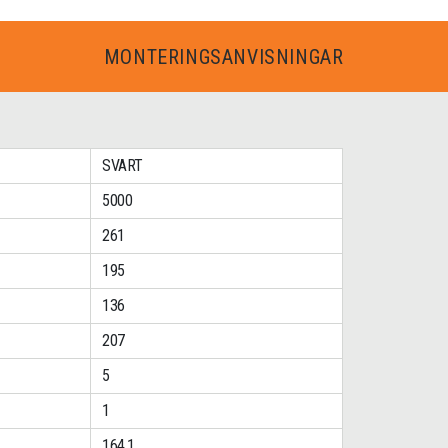
MONTERINGSANVISNINGAR
SVART
5000
261
195
136
207
5
1
164.1