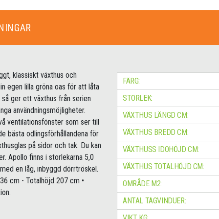
NINGAR
ggt, klassiskt växthus och
FÄRG:
n egen lilla gröna oas för att låta
STORLEK:
 så ger ett växthus från serien
ånga användningsmöjligheter.
VÄXTHUS LÄNGD CM:
å ventilationsfönster som ser till
VÄXTHUS BREDD CM:
de bästa odlingsförhållandena för
xthusglas på sidor och tak. Du kan
VÄXTHUSS IDOHÖJD CM:
r. Apollo finns i storlekarna 5,0
VÄXTHUS TOTALHÖJD CM:
l med en låg, inbyggd dörrtröskel.
136 cm - Totalhöjd 207 cm •
OMRÅDE M2:
ion.
ANTAL TAGVINDUER:
VIKT KG: