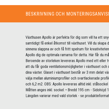
BESKRIVNING OCH MONTERINGSANVIS
Växthusen Apollo är perfekta för dig som vill ha ett sny
samtidigt få enkel åtkomst till växthuset. Vill du skapa di
sinnena slappna av och få fritt spelrum för kreativiteten
Apollo dig de optimala ramarna för detta. Här får du m
Beroende av storleken levereras Apollo med ett eller tv
att du får goda ventilationsmöjligheter i växthuset och 
dina växter. Glaset i växthuset består av 3 mm delat vä
välja mellan aluminiumprofiler och svartlackerade profile
och 6,2 m2. OBS: Apollo levereras alltid inkl. stålsocke
Måtten anges inkl. sockel: • Bredd 195 cm - Sidohöjd 
Längden varierar med vald storlek - se produktinformat