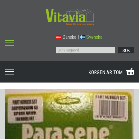
Danska
|
Svenska
SÖK
KORGEN ÄR TOM