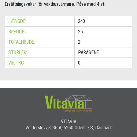
Ersättningsvekar för växthusvärmare. Påse med 4 st.
LÆNGDE:
240
BREDDE:
25
TOTALHØJDE:
2
STORLEK:
PARASENE
VIKT KG:
0
VITAVIA
Volderslevvej 36 A, 5260 Odense S, Danmark