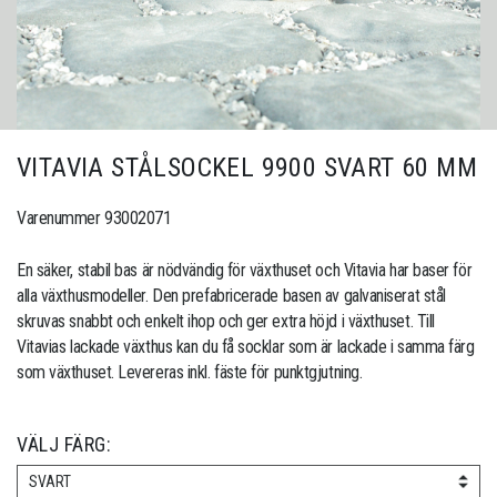
VITAVIA STÅLSOCKEL 9900 SVART 60 MM
Varenummer 93002071
En säker, stabil bas är nödvändig för växthuset och Vitavia har baser för
alla växthusmodeller. Den prefabricerade basen av galvaniserat stål
skruvas snabbt och enkelt ihop och ger extra höjd i växthuset. Till
Vitavias lackade växthus kan du få socklar som är lackade i samma färg
som växthuset. Levereras inkl. fäste för punktgjutning.
VÄLJ FÄRG:
SVART