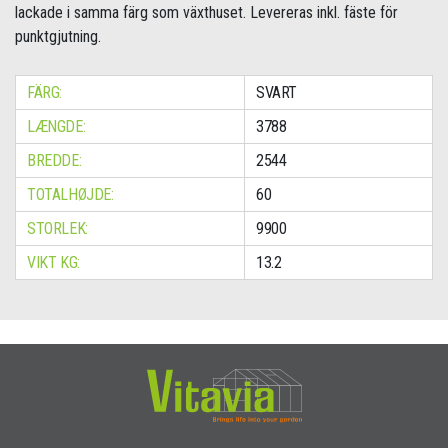
lackade i samma färg som växthuset. Levereras inkl. fäste för
punktgjutning.
FÄRG:
SVART
LÆNGDE:
3788
BREDDE:
2544
TOTALHØJDE:
60
STORLEK:
9900
VIKT KG:
13.2