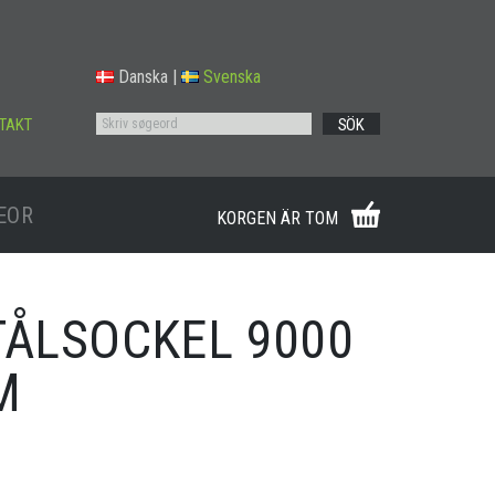
Danska
|
Svenska
TAKT
SÖK
EOR
KORGEN ÄR TOM
TÅLSOCKEL 9000
M