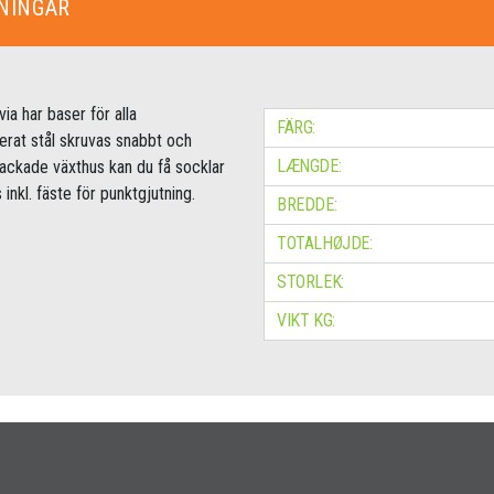
NINGAR
ia har baser för alla
FÄRG:
erat stål skruvas snabbt och
LÆNGDE:
 lackade växthus kan du få socklar
nkl. fäste för punktgjutning.
BREDDE:
TOTALHØJDE:
STORLEK:
VIKT KG: