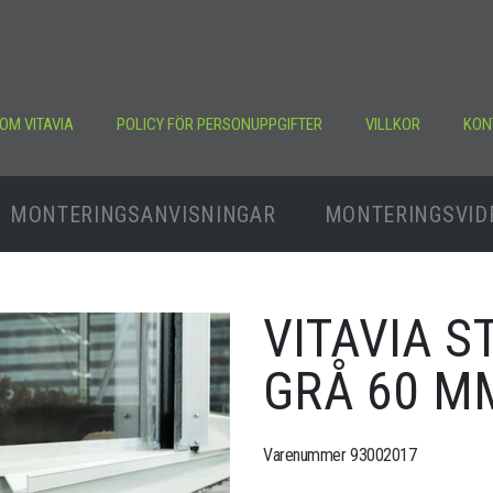
OM VITAVIA
POLICY FÖR PERSONUPPGIFTER
VILLKOR
KON
MONTERINGSANVISNINGAR
MONTERINGSVID
VITAVIA S
GRÅ 60 M
Varenummer 93002017