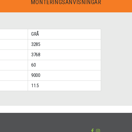
MONTERINGSANVISNINGAR
GRÅ
3285
3768
60
9000
11.5