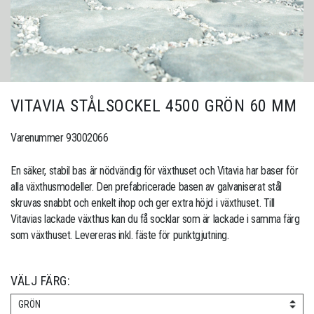
VITAVIA STÅLSOCKEL 4500 GRÖN 60 MM
Varenummer 93002066
En säker, stabil bas är nödvändig för växthuset och Vitavia har baser för
alla växthusmodeller. Den prefabricerade basen av galvaniserat stål
skruvas snabbt och enkelt ihop och ger extra höjd i växthuset. Till
Vitavias lackade växthus kan du få socklar som är lackade i samma färg
som växthuset. Levereras inkl. fäste för punktgjutning.
VÄLJ FÄRG:
GRÖN