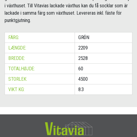
i växthuset. Till Vitavias lackade växthus kan du få socklar som är
lackade i samma färg som växthuset. Levereras inkl. fäste för
punktgjutning.
FÄRG:
GRÖN
LÆNGDE:
2209
BREDDE:
2528
TOTALHØJDE:
60
STORLEK:
4500
VIKT KG:
8.3