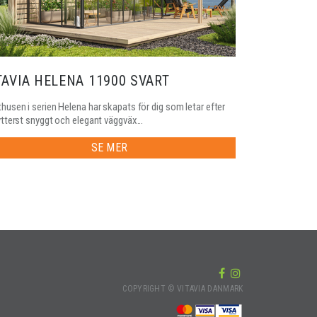
TAVIA HELENA 11900 SVART
husen i serien Helena har skapats för dig som letar efter
ytterst snyggt och elegant väggväx...
SE MER
COPYRIGHT © VITAVIA DANMARK