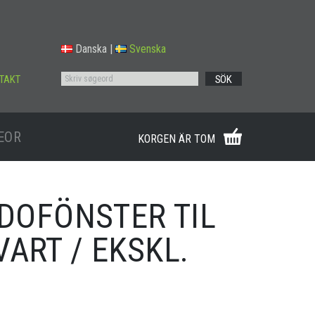
Danska
|
Svenska
TAKT
SÖK
EOR
KORGEN ÄR TOM
IDOFÖNSTER TIL
ART / EKSKL.