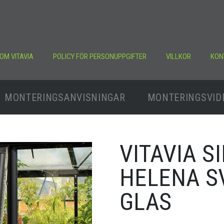
OM VITAVIA
POLICY FÖR PERSONUPPGIFTER
VILLKOR
KON
MONTERINGSANVISNINGAR
MONTERINGSVID
VITAVIA S
HELENA SV
GLAS