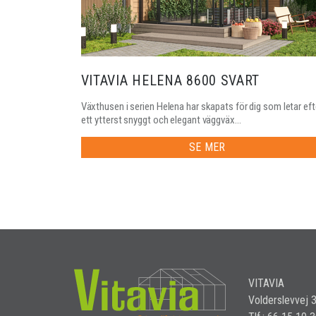
VITAVIA HELENA 8600 SVART
Växthusen i serien Helena har skapats för dig som letar eft
ett ytterst snyggt och elegant väggväx...
SE MER
VITAVIA
Volderslevvej 