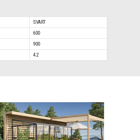
SVART
600
900
4.2