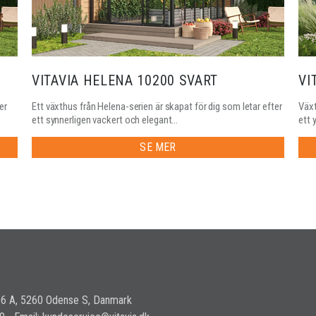
VITAVIA HELENA 10200 SVART
VI
er
Ett växthus från Helena-serien är skapat för dig som letar efter
Växt
ett synnerligen vackert och elegant...
ett 
SE MER
36 A, 5260 Odense S, Danmark