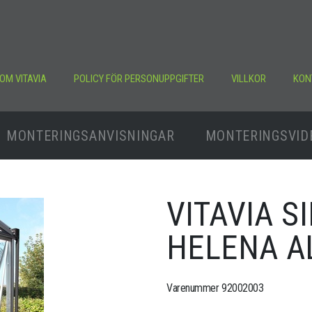
OM VITAVIA
POLICY FÖR PERSONUPPGIFTER
VILLKOR
KON
MONTERINGSANVISNINGAR
MONTERINGSVID
VITAVIA S
HELENA AL
Varenummer 92002003