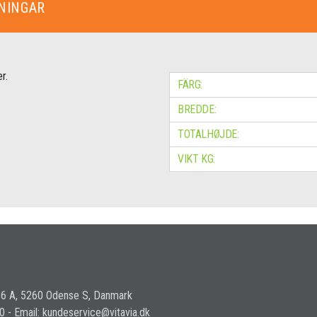
NINGAR
r.
FÄRG:
BREDDE:
TOTALHØJDE:
VIKT KG:
36 A, 5260 Odense S, Danmark
30 - Email: kundeservice@vitavia.dk