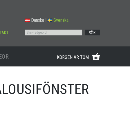
Danska
|
Svenska
TAKT
SÖK
EOR
KORGEN ÄR TOM
JALOUSIFÖNSTER