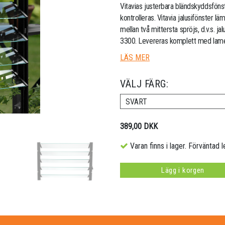
Vitavias justerbara bländskyddsfönste
kontrolleras. Vitavia jalusifönster lä
mellan två mittersta spröjs, d.v.s. 
3300. Levereras komplett med lamelle
LÄS MER
VÄLJ FÄRG:
SVART
389,00 DKK
Varan finns i lager. Förväntad l
Lägg i korgen