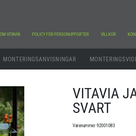
OM VITAVIA
POLICY FÖR PERSONUPPGIFTER
VILLKOR
KON
MONTERINGSANVISNINGAR
MONTERINGSVID
VITAVIA 
SVART
Varenummer 92001083