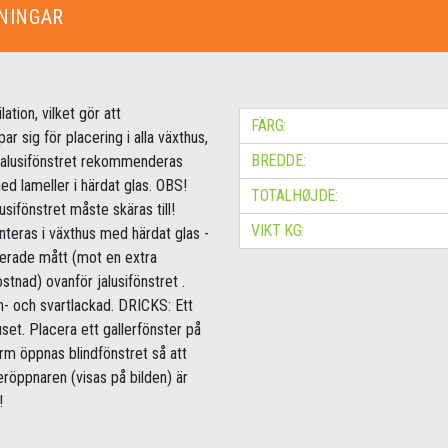
NINGAR
ation, vilket gör att
FÄRG:
ar sig för placering i alla växthus,
BREDDE:
. jalusifönstret rekommenderas
d lameller i härdat glas. OBS!
TOTALHØJDE:
usifönstret måste skäras till!
VIKT KG:
nteras i växthus med härdat glas -
iserade mått (mot en extra
ostnad) ovanför jalusifönstret .
n- och svartlackad. DRICKS: Ett
set. Placera ett gallerfönster på
orm öppnas blindfönstret så att
eröppnaren (visas på bilden) är
!