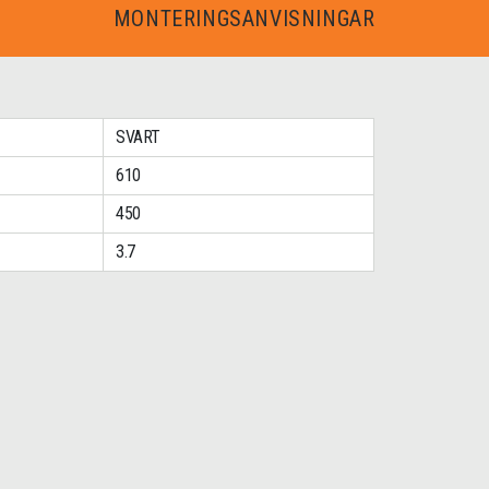
MONTERINGSANVISNINGAR
SVART
610
450
3.7