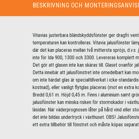
BESKRIVNING OCH MONTERINGSANVIS
Vitavias justerbara bländskyddsfönster ger dragfri ventil
temperaturen kan kontrolleras. Vitavia jalusifönster lämp
där det kan placeras mellan två mittersta spröjs, d.v.s
inte för Ida 900, 1300 och 3300. Levereras komplett me
Det gör att glasen inte kan skäras till. Glaset ovanför jal
Detta innebär att jalusifönstret inte omedelbart kan mo
om inte härdat glas är specialtillverkat i icke-standard
kostnad), eller vanligt flytglas placeras (mot en extra k
Bredd 0,61 m. Höjd 0,45 m. Finns i aluminium samt grö
jalusifönster kan minska risken för stormskador i växthu
läsidan. När väderprognosen låter på hård vind eller st
det inte bildas undertryck i växthuset. OBS! Jalusifönst
ett extra tillbehör till fönstret och måste köpas separat