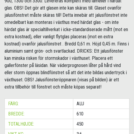
900, 1300 och 3300. Levereras komplett med lameller i härdat
glas. OBS! Det gör att glasen inte kan skäras till. Glaset ovanför
jalusifönstret måste skäras till! Detta innebär att jalusifönstret inte
omedelbart kan monteras i växthus med härdat glas - om inte
härdat glas är specialtillverkat i icke-standardiserade mått (mot en
extra kostnad), eller vanligt flytglas placeras (mot en extra
kostnad) ovanför jalusifönstret . Bredd 0,61 m. Höjd 0,45 m. Finns i
aluminium samt grön- och svartlackad. DRICKS: Ett jalusifönster
kan minska risken för stormskador i växthuset. Placera ett
gallerfönster på läsidan. När väderprognosen låter på hård vind
eller storm öppnas blindfönstret så att det inte bildas undertryck i
växthuset. OBS! Jalusifönsteröppnaren (visas på bilden) är ett
extra tillbehör till fönstret och måste köpas separat!
FÄRG:
ALU
BREDDE:
610
TOTALHØJDE:
450