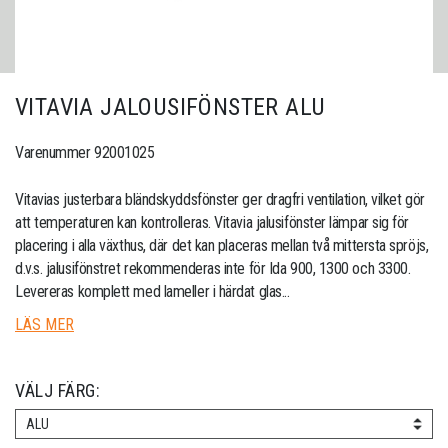
VITAVIA JALOUSIFÖNSTER ALU
Varenummer 92001025
Vitavias justerbara bländskyddsfönster ger dragfri ventilation, vilket gör
att temperaturen kan kontrolleras. Vitavia jalusifönster lämpar sig för
placering i alla växthus, där det kan placeras mellan två mittersta spröjs,
d.v.s. jalusifönstret rekommenderas inte för Ida 900, 1300 och 3300.
Levereras komplett med lameller i härdat glas...
LÄS MER
VÄLJ FÄRG:
ALU