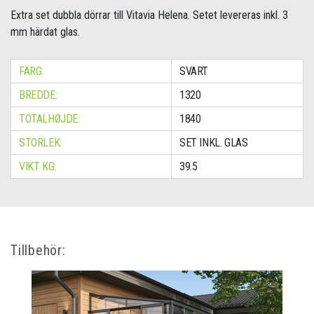
Extra set dubbla dörrar till Vitavia Helena. Setet levereras inkl. 3
mm härdat glas.
FÄRG:
SVART
BREDDE:
1320
TOTALHØJDE:
1840
STORLEK:
SET INKL. GLAS
VIKT KG:
39.5
Tillbehör: