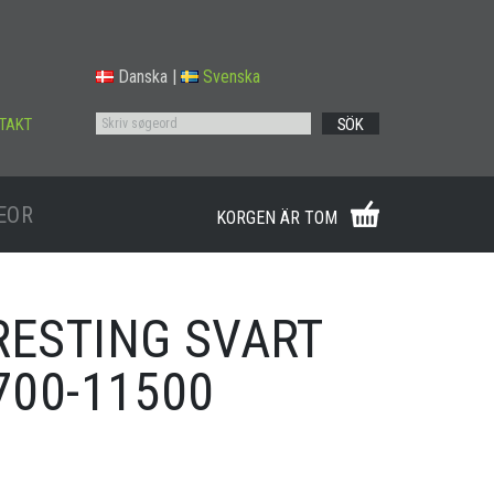
Danska
|
Svenska
TAKT
SÖK
EOR
KORGEN ÄR TOM
RESTING SVART
6700-11500