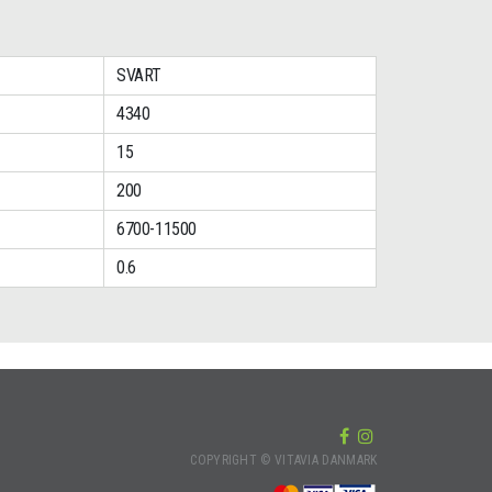
SVART
4340
15
200
6700-11500
0.6
COPYRIGHT © VITAVIA DANMARK