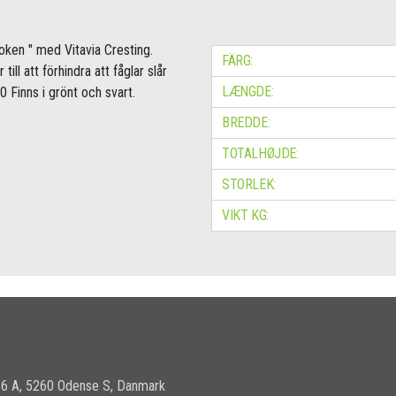
oken " med Vitavia Cresting.
FÄRG:
ll att förhindra att fåglar slår
LÆNGDE:
 Finns i grönt och svart.
BREDDE:
TOTALHØJDE:
STORLEK:
VIKT KG:
36 A, 5260 Odense S, Danmark