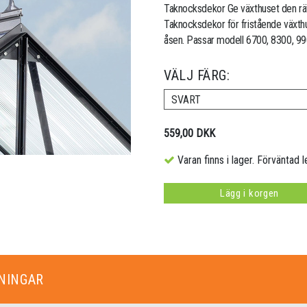
Taknocksdekor Ge växthuset den rätt
Taknocksdekor för fristående växthus,
åsen. Passar modell 6700, 8300, 9900
VÄLJ FÄRG:
SVART
559,00 DKK
Varan finns i lager. Förväntad l
Lägg i korgen
NINGAR