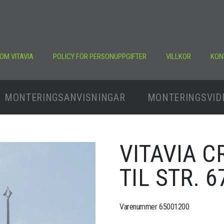
OM VITAVIA
POLICY FÖR PERSONUPPGIFTER
VILLKOR
KON
MONTERINGSANVISNINGAR
MONTERINGSVID
VITAVIA C
TIL STR. 
Varenummer 65001200